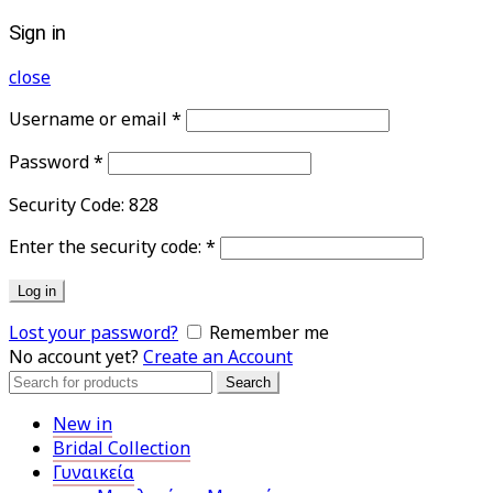
Sign in
close
Username or email
*
Password
*
Security Code:
828
Enter the security code:
*
Log in
Lost your password?
Remember me
No account yet?
Create an Account
Search
Search
for:
New in
Bridal Collection
Γυναικεία