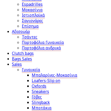
Espadrilles
Μοκασίνια
Ιστιοπλοϊκά
Σαγιονάρες
Επίσημα
Αξεσουάρ
Τσάντες
Πορτοφόλια Γυναικεία
Πορτοφόλια ανδρικά
Clutch bags
Bags Sales
Sales
Γυναικεία
Μπαλαρίνες-Μοκασίνια
Loafers-Slip on
Oxfords
Sneakers
Γόβες
Slingback
Μποτάκια