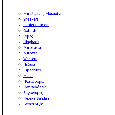
Μπαλαρίνες-Μοκασίνια
Sneakers
Loafers-Slip on
Oxfords
Γόβες
Slingback
Μποτάκια
Μπότες
Western
Πέδιλα
Espadrilles
Mules
Πλατφόρμες
Flat σανδάλια
Σαγιονάρες
Flexible Sandals
Beach Style