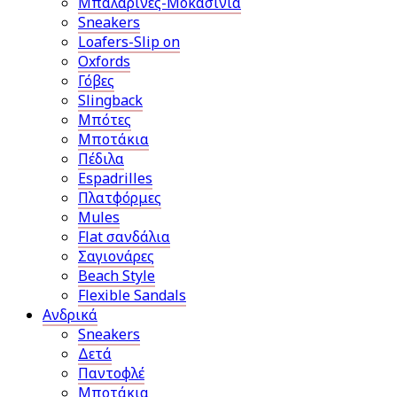
Μπαλαρίνες-Μοκασίνια
Sneakers
Loafers-Slip on
Oxfords
Γόβες
Slingback
Μπότες
Μποτάκια
Πέδιλα
Espadrilles
Πλατφόρμες
Mules
Flat σανδάλια
Σαγιονάρες
Beach Style
Flexible Sandals
Ανδρικά
Sneakers
Δετά
Παντοφλέ
Μποτάκια