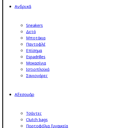
Ανδρικά
Sneakers
Δετά
Μποτάκια
Παντοφλέ
Επίσημα
Espadrilles
Μοκασίνια
Ιστιοπλοϊκά
Σαγιονάρες
Αξεσουάρ
Τσάντες
Clutch bags
Πορτοφόλια Γυναικεία