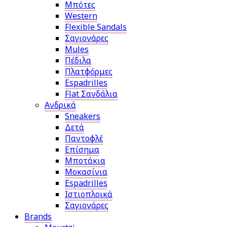
Μπότες
Western
Flexible Sandals
Σαγιονάρες
Mules
Πέδιλα
Πλατφόρμες
Espadrilles
Flat Σανδάλια
Ανδρικά
Sneakers
Δετά
Παντοφλέ
Επίσημα
Μποτάκια
Μοκασίνια
Espadrilles
Ιστιοπλοικά
Σαγιονάρες
Brands