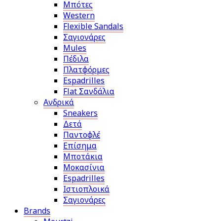
Μπότες
Western
Flexible Sandals
Σαγιονάρες
Mules
Πέδιλα
Πλατφόρμες
Espadrilles
Flat Σανδάλια
Ανδρικά
Sneakers
Δετά
Παντοφλέ
Επίσημα
Μποτάκια
Μοκασίνια
Espadrilles
Ιστιοπλοικά
Σαγιονάρες
Brands