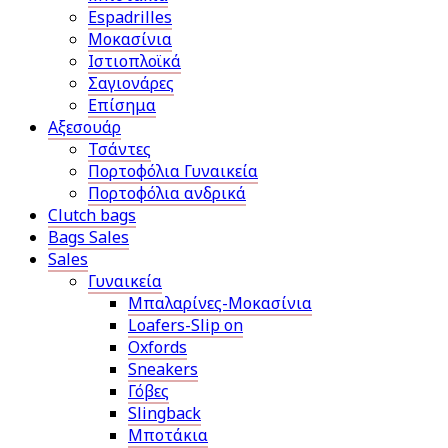
Espadrilles
Μοκασίνια
Ιστιοπλοϊκά
Σαγιονάρες
Επίσημα
Αξεσουάρ
Τσάντες
Πορτοφόλια Γυναικεία
Πορτοφόλια ανδρικά
Clutch bags
Bags Sales
Sales
Γυναικεία
Μπαλαρίνες-Μοκασίνια
Loafers-Slip on
Oxfords
Sneakers
Γόβες
Slingback
Μποτάκια