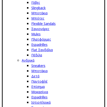
Γόβες
Slingback
Μποτάκια
Μπότες
Flexible Sandals
Σαγιονάρες
Mules
Πλατφόρμες
Espadrilles
Flat Σανδάλια
Πέδιλα
Ανδρικά
Sneakers
Μποτάκια
Δετά
Παντοφλέ
Επίσημα
Μοκασίνια
Espadrilles
Ιστιοπλοικά