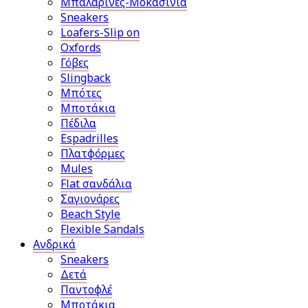
Μπαλαρίνες-Μοκασίνια
Sneakers
Loafers-Slip on
Oxfords
Γόβες
Slingback
Μπότες
Μποτάκια
Πέδιλα
Espadrilles
Πλατφόρμες
Mules
Flat σανδάλια
Σαγιονάρες
Beach Style
Flexible Sandals
Ανδρικά
Sneakers
Δετά
Παντοφλέ
Μποτάκια