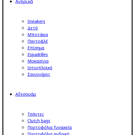
Ανδρικά
Sneakers
Δετά
Μποτάκια
Παντοφλέ
Επίσημα
Espadrilles
Μοκασίνια
Ιστιοπλοϊκά
Σαγιονάρες
Αξεσουάρ
Τσάντες
Clutch bags
Πορτοφόλια Γυναικεία
Πορτοφόλια ανδρικά