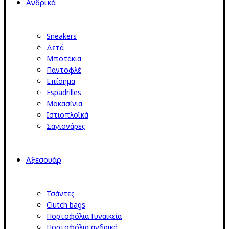
Ανδρικά
Sneakers
Δετά
Μποτάκια
Παντοφλέ
Επίσημα
Espadrilles
Μοκασίνια
Ιστιοπλοϊκά
Σαγιονάρες
Αξεσουάρ
Τσάντες
Clutch bags
Πορτοφόλια Γυναικεία
Πορτοφόλια ανδρικά