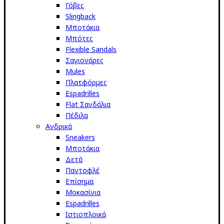
Γόβες
Slingback
Μποτάκια
Μπότες
Flexible Sandals
Σαγιονάρες
Mules
Πλατφόρμες
Espadrilles
Flat Σανδάλια
Πέδιλα
Ανδρικά
Sneakers
Μποτάκια
Δετά
Παντοφλέ
Επίσημα
Μοκασίνια
Espadrilles
Ιστιοπλοικά