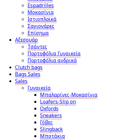
Espadrilles
Μοκασίνια
Ιστιοπλοϊκά
Σαγιονάρες
Επίσημα
Αξεσουάρ
Τσάντες
Πορτοφόλια Γυναικεία
Πορτοφόλια ανδρικά
Clutch bags
Bags Sales
Sales
Γυναικεία
Μπαλαρίνες-Μοκασίνια
Loafers-Slip on
Oxfords
Sneakers
Γόβες
Slingback
Μποτάκια