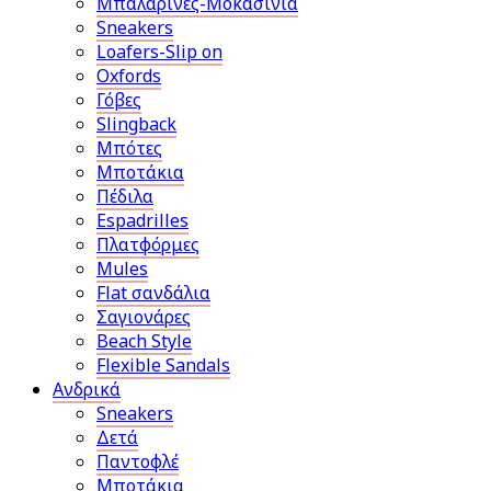
Μπαλαρίνες-Μοκασίνια
Sneakers
Loafers-Slip on
Oxfords
Γόβες
Slingback
Μπότες
Μποτάκια
Πέδιλα
Espadrilles
Πλατφόρμες
Mules
Flat σανδάλια
Σαγιονάρες
Beach Style
Flexible Sandals
Ανδρικά
Sneakers
Δετά
Παντοφλέ
Μποτάκια