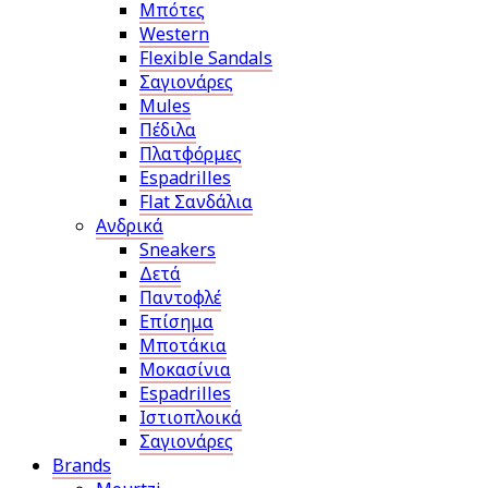
Μπότες
Western
Flexible Sandals
Σαγιονάρες
Mules
Πέδιλα
Πλατφόρμες
Espadrilles
Flat Σανδάλια
Ανδρικά
Sneakers
Δετά
Παντοφλέ
Επίσημα
Μποτάκια
Μοκασίνια
Espadrilles
Ιστιοπλοικά
Σαγιονάρες
Brands