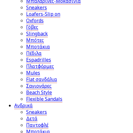
Μπαλαρίνες-Μοκασίνια
Sneakers
Loafers-Slip on
Oxfords
Γόβες
Slingback
Μπότες
Μποτάκια
Πέδιλα
Espadrilles
Πλατφόρμες
Mules
Flat σανδάλια
Σαγιονάρες
Beach Style
Flexible Sandals
Ανδρικά
Sneakers
Δετά
Παντοφλέ
Μποτάκια