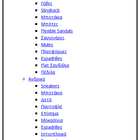
Γόβες
Slingback
Μποτάκια
Μπότες
Flexible Sandals
Σαγιονάρες
Mules
Πλατφόρμες
Espadrilles
Flat Σανδάλια
Πέδιλα
Ανδρικά
Sneakers
Μποτάκια
Δετά
Παντοφλέ
Επίσημα
Μοκασίνια
Espadrilles
Ιστιοπλοικά