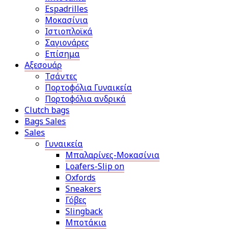
Espadrilles
Μοκασίνια
Ιστιοπλοϊκά
Σαγιονάρες
Επίσημα
Αξεσουάρ
Τσάντες
Πορτοφόλια Γυναικεία
Πορτοφόλια ανδρικά
Clutch bags
Bags Sales
Sales
Γυναικεία
Μπαλαρίνες-Μοκασίνια
Loafers-Slip on
Oxfords
Sneakers
Γόβες
Slingback
Μποτάκια