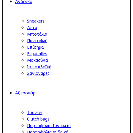
Ανδρικά
Sneakers
Δετά
Μποτάκια
Παντοφλέ
Επίσημα
Espadrilles
Μοκασίνια
Ιστιοπλοϊκά
Σαγιονάρες
Αξεσουάρ
Τσάντες
Clutch bags
Πορτοφόλια Γυναικεία
Πορτοφόλια ανδρικά