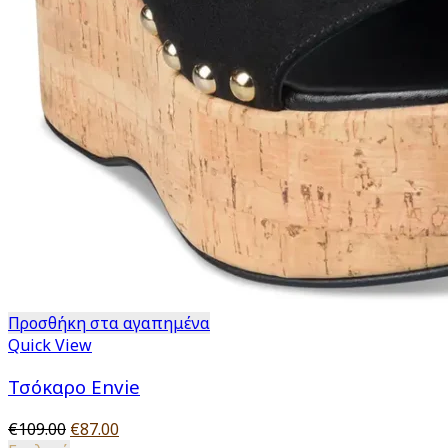
Προσθήκη στα αγαπημένα
Quick View
Τσόκαρο Envie
Original
Η
€
109.00
€
87.00