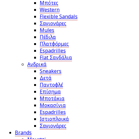
Μπότες
Western
Flexible Sandals
Σαγιονάρες
Mules
Πέδιλα
Πλατφόρμες
Espadrilles
Flat Σανδάλια
Ανδρικά
Sneakers
Δετά
Παντοφλέ
Επίσημα
Μποτάκια
Μοκασίνια
Espadrilles
Ιστιοπλοικά
Σαγιονάρες
Brands