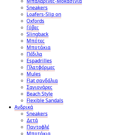
Μπαλαρίνες-Μοκασίνια
Sneakers
Loafers-Slip on
Oxfords
Γόβες
Slingback
Μπότες
Μποτάκια
Πέδιλα
Espadrilles
Πλατφόρμες
Mules
Flat σανδάλια
Σαγιονάρες
Beach Style
Flexible Sandals
Ανδρικά
Sneakers
Δετά
Παντοφλέ
Μποτάκια