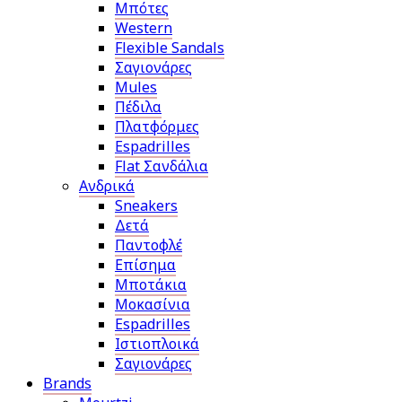
Μπότες
Western
Flexible Sandals
Σαγιονάρες
Mules
Πέδιλα
Πλατφόρμες
Espadrilles
Flat Σανδάλια
Ανδρικά
Sneakers
Δετά
Παντοφλέ
Επίσημα
Μποτάκια
Μοκασίνια
Espadrilles
Ιστιοπλοικά
Σαγιονάρες
Brands