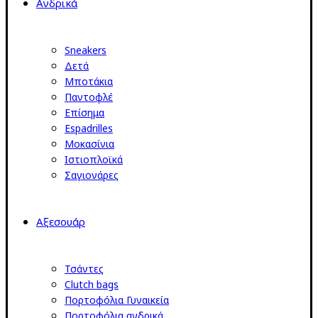
Ανδρικά
Sneakers
Δετά
Μποτάκια
Παντοφλέ
Επίσημα
Espadrilles
Μοκασίνια
Ιστιοπλοϊκά
Σαγιονάρες
Αξεσουάρ
Τσάντες
Clutch bags
Πορτοφόλια Γυναικεία
Πορτοφόλια ανδρικά