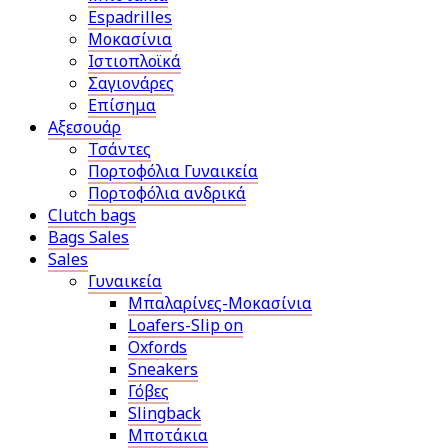
Espadrilles
Μοκασίνια
Ιστιοπλοϊκά
Σαγιονάρες
Επίσημα
Αξεσουάρ
Τσάντες
Πορτοφόλια Γυναικεία
Πορτοφόλια ανδρικά
Clutch bags
Bags Sales
Sales
Γυναικεία
Μπαλαρίνες-Μοκασίνια
Loafers-Slip on
Oxfords
Sneakers
Γόβες
Slingback
Μποτάκια