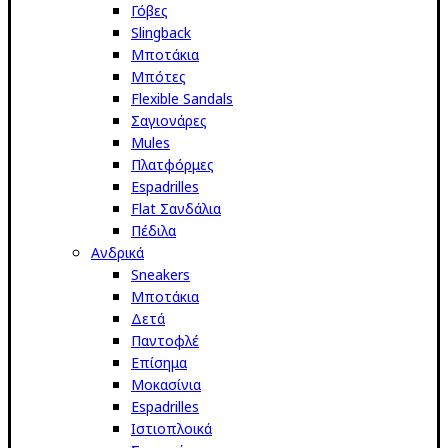
Γόβες
Slingback
Μποτάκια
Μπότες
Flexible Sandals
Σαγιονάρες
Mules
Πλατφόρμες
Espadrilles
Flat Σανδάλια
Πέδιλα
Ανδρικά
Sneakers
Μποτάκια
Δετά
Παντοφλέ
Επίσημα
Μοκασίνια
Espadrilles
Ιστιοπλοικά