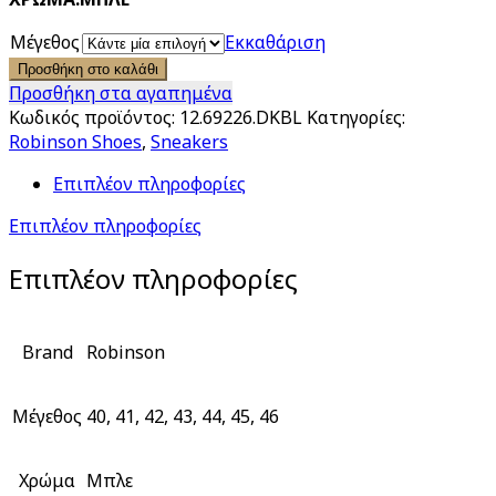
€109.00.
είναι:
€79.00.
Μέγεθος
Εκκαθάριση
Προσθήκη στο καλάθι
Προσθήκη στα αγαπημένα
Κωδικός προϊόντος:
12.69226.DKBL
Κατηγορίες:
Robinson Shoes
,
Sneakers
Επιπλέον πληροφορίες
Επιπλέον πληροφορίες
Επιπλέον πληροφορίες
Brand
Robinson
Μέγεθος
40, 41, 42, 43, 44, 45, 46
Χρώμα
Μπλε