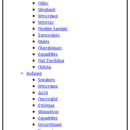
Γόβες
Slingback
Μποτάκια
Μπότες
Flexible Sandals
Σαγιονάρες
Mules
Πλατφόρμες
Espadrilles
Flat Σανδάλια
Πέδιλα
Ανδρικά
Sneakers
Μποτάκια
Δετά
Παντοφλέ
Επίσημα
Μοκασίνια
Espadrilles
Ιστιοπλοικά