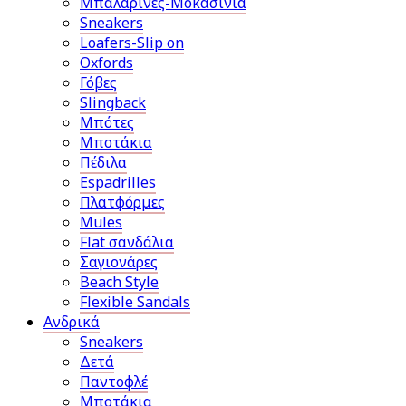
Μπαλαρίνες-Μοκασίνια
Sneakers
Loafers-Slip on
Oxfords
Γόβες
Slingback
Μπότες
Μποτάκια
Πέδιλα
Espadrilles
Πλατφόρμες
Mules
Flat σανδάλια
Σαγιονάρες
Beach Style
Flexible Sandals
Ανδρικά
Sneakers
Δετά
Παντοφλέ
Μποτάκια