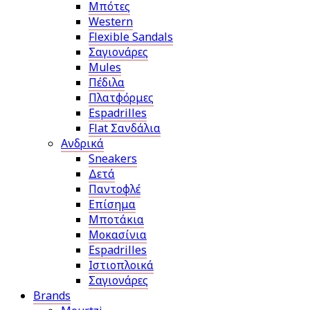
Μπότες
Western
Flexible Sandals
Σαγιονάρες
Mules
Πέδιλα
Πλατφόρμες
Espadrilles
Flat Σανδάλια
Ανδρικά
Sneakers
Δετά
Παντοφλέ
Επίσημα
Μποτάκια
Μοκασίνια
Espadrilles
Ιστιοπλοικά
Σαγιονάρες
Brands