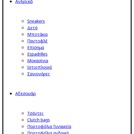
Ανδρικά
Sneakers
Δετά
Μποτάκια
Παντοφλέ
Επίσημα
Espadrilles
Μοκασίνια
Ιστιοπλοϊκά
Σαγιονάρες
Αξεσουάρ
Τσάντες
Clutch bags
Πορτοφόλια Γυναικεία
Πορτοφόλια ανδρικά