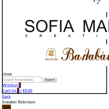
close
Search
Search
for:
Wishlist
0
Cart (
o
)
0
/
€
0.00
Back
Sneaker Robinson
-28%