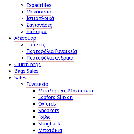
Espadrilles
Μοκασίνια
Ιστιοπλοϊκά
Σαγιονάρες
Επίσημα
Αξεσουάρ
Τσάντες
Πορτοφόλια Γυναικεία
Πορτοφόλια ανδρικά
Clutch bags
Bags Sales
Sales
Γυναικεία
Μπαλαρίνες-Μοκασίνια
Loafers-Slip on
Oxfords
Sneakers
Γόβες
Slingback
Μποτάκια