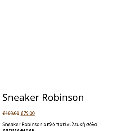
Click to enlarge
Sneaker Robinson
Original
Η
€
109.00
€
79.00
price
τρέχουσα
Sneaker Robinson απλό ποτίνι λευκή σόλα
was:
τιμή
XΡΩΜΑ:ΜΠΛΕ