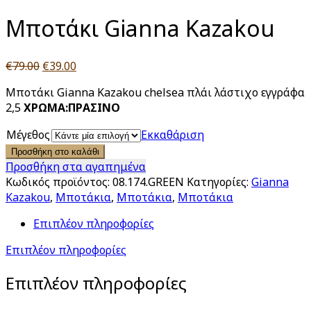
Μποτάκι Gianna Kazakou
Original
Η
€
79.00
€
39.00
price
τρέχουσα
Μποτάκι Gianna Kazakou chelsea πλάι λάστιχο εγγράφα
was:
τιμή
2,5
ΧΡΩΜΑ:ΠΡΑΣΙΝΟ
€79.00.
είναι:
€39.00.
Μέγεθος
Εκκαθάριση
Προσθήκη στο καλάθι
Προσθήκη στα αγαπημένα
Κωδικός προϊόντος:
08.174.GREEN
Κατηγορίες:
Gianna
Kazakou
,
Μποτάκια
,
Μποτάκια
,
Μποτάκια
Επιπλέον πληροφορίες
Επιπλέον πληροφορίες
Επιπλέον πληροφορίες