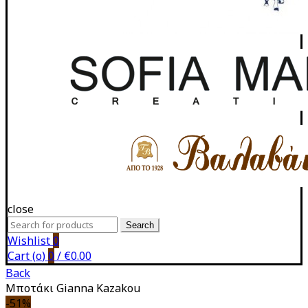
close
Search
Search
for:
Wishlist
0
Cart (
o
)
0
/
€
0.00
Back
Μποτάκι Gianna Kazakou
-51%