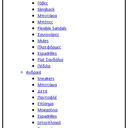
Γόβες
Slingback
Μποτάκια
Μπότες
Flexible Sandals
Σαγιονάρες
Mules
Πλατφόρμες
Espadrilles
Flat Σανδάλια
Πέδιλα
Ανδρικά
Sneakers
Μποτάκια
Δετά
Παντοφλέ
Επίσημα
Μοκασίνια
Espadrilles
Ιστιοπλοικά