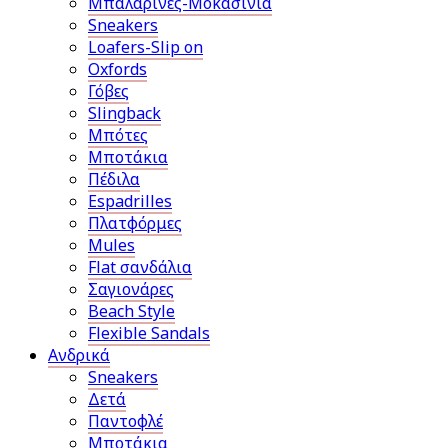
Μπαλαρίνες-Μοκασίνια
Sneakers
Loafers-Slip on
Oxfords
Γόβες
Slingback
Μπότες
Μποτάκια
Πέδιλα
Espadrilles
Πλατφόρμες
Mules
Flat σανδάλια
Σαγιονάρες
Beach Style
Flexible Sandals
Ανδρικά
Sneakers
Δετά
Παντοφλέ
Μποτάκια