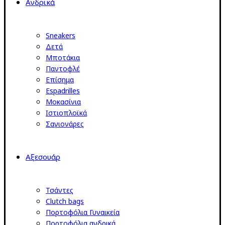
Ανδρικά
Sneakers
Δετά
Μποτάκια
Παντοφλέ
Επίσημα
Espadrilles
Μοκασίνια
Ιστιοπλοϊκά
Σαγιονάρες
Αξεσουάρ
Τσάντες
Clutch bags
Πορτοφόλια Γυναικεία
Πορτοφόλια ανδρικά