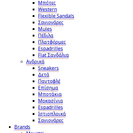
Μπότες
Western
Flexible Sandals
Σαγιονάρες
Mules
Πέδιλα
Πλατφόρμες
Espadrilles
Flat Σανδάλια
Ανδρικά
Sneakers
Δετά
Παντοφλέ
Επίσημα
Μποτάκια
Μοκασίνια
Espadrilles
Ιστιοπλοικά
Σαγιονάρες
Brands