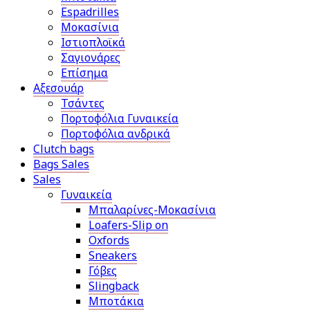
Espadrilles
Μοκασίνια
Ιστιοπλοϊκά
Σαγιονάρες
Επίσημα
Αξεσουάρ
Τσάντες
Πορτοφόλια Γυναικεία
Πορτοφόλια ανδρικά
Clutch bags
Bags Sales
Sales
Γυναικεία
Μπαλαρίνες-Μοκασίνια
Loafers-Slip on
Oxfords
Sneakers
Γόβες
Slingback
Μποτάκια