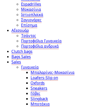
Espadrilles
Μοκασίνια
Ιστιοπλοϊκά
Σαγιονάρες
Επίσημα
Αξεσουάρ
Τσάντες
Πορτοφόλια Γυναικεία
Πορτοφόλια ανδρικά
Clutch bags
Bags Sales
Sales
Γυναικεία
Μπαλαρίνες-Μοκασίνια
Loafers-Slip on
Oxfords
Sneakers
Γόβες
Slingback
Μποτάκια