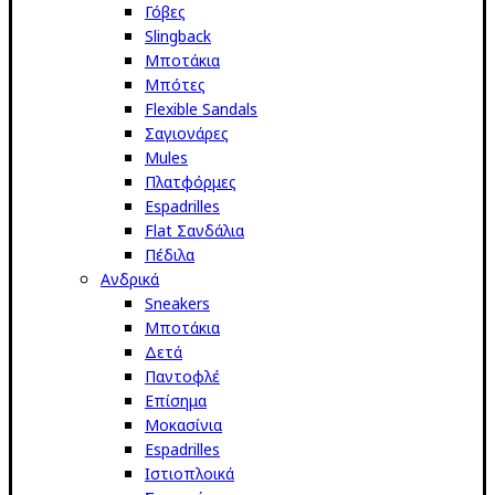
Γόβες
Slingback
Μποτάκια
Μπότες
Flexible Sandals
Σαγιονάρες
Mules
Πλατφόρμες
Espadrilles
Flat Σανδάλια
Πέδιλα
Ανδρικά
Sneakers
Μποτάκια
Δετά
Παντοφλέ
Επίσημα
Μοκασίνια
Espadrilles
Ιστιοπλοικά