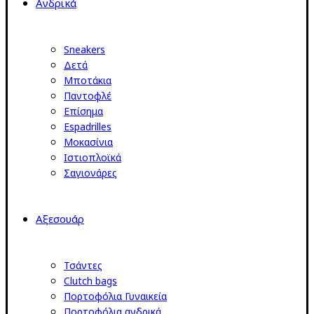
Ανδρικά
Sneakers
Δετά
Μποτάκια
Παντοφλέ
Επίσημα
Espadrilles
Μοκασίνια
Ιστιοπλοϊκά
Σαγιονάρες
Αξεσουάρ
Τσάντες
Clutch bags
Πορτοφόλια Γυναικεία
Πορτοφόλια ανδρικά