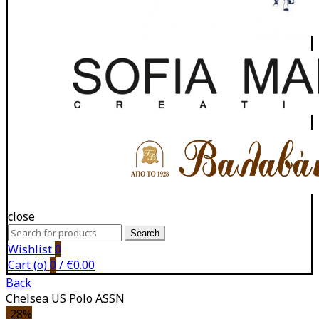
close
Search
Search
for:
Wishlist
0
Cart (
o
)
0
/
€
0.00
Back
Chelsea US Polo ASSN
-28%