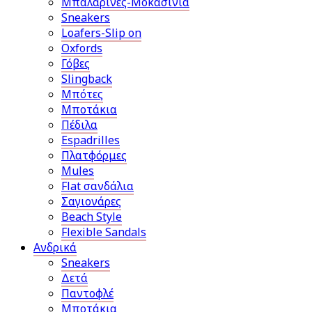
Μπαλαρίνες-Μοκασίνια
Sneakers
Loafers-Slip on
Oxfords
Γόβες
Slingback
Μπότες
Μποτάκια
Πέδιλα
Espadrilles
Πλατφόρμες
Mules
Flat σανδάλια
Σαγιονάρες
Beach Style
Flexible Sandals
Ανδρικά
Sneakers
Δετά
Παντοφλέ
Μποτάκια