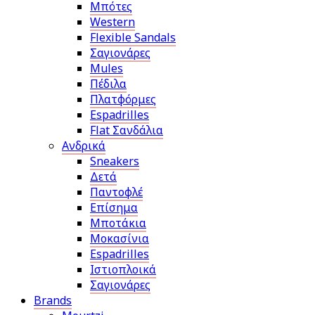
Μπότες
Western
Flexible Sandals
Σαγιονάρες
Mules
Πέδιλα
Πλατφόρμες
Espadrilles
Flat Σανδάλια
Ανδρικά
Sneakers
Δετά
Παντοφλέ
Επίσημα
Μποτάκια
Μοκασίνια
Espadrilles
Ιστιοπλοικά
Σαγιονάρες
Brands