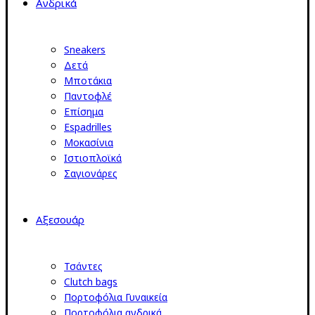
Ανδρικά
Sneakers
Δετά
Μποτάκια
Παντοφλέ
Επίσημα
Espadrilles
Μοκασίνια
Ιστιοπλοϊκά
Σαγιονάρες
Αξεσουάρ
Τσάντες
Clutch bags
Πορτοφόλια Γυναικεία
Πορτοφόλια ανδρικά