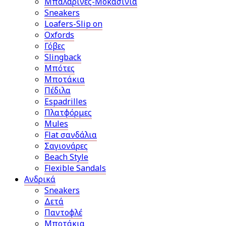
Μπαλαρίνες-Μοκασίνια
Sneakers
Loafers-Slip on
Oxfords
Γόβες
Slingback
Μπότες
Μποτάκια
Πέδιλα
Espadrilles
Πλατφόρμες
Mules
Flat σανδάλια
Σαγιονάρες
Beach Style
Flexible Sandals
Ανδρικά
Sneakers
Δετά
Παντοφλέ
Μποτάκια