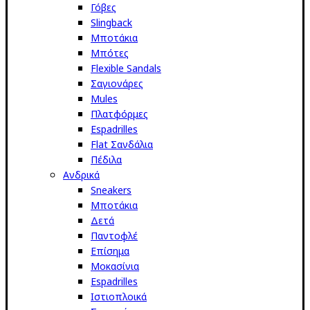
Γόβες
Slingback
Μποτάκια
Μπότες
Flexible Sandals
Σαγιονάρες
Mules
Πλατφόρμες
Espadrilles
Flat Σανδάλια
Πέδιλα
Ανδρικά
Sneakers
Μποτάκια
Δετά
Παντοφλέ
Επίσημα
Μοκασίνια
Espadrilles
Ιστιοπλοικά