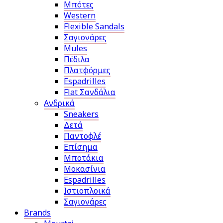
Μπότες
Western
Flexible Sandals
Σαγιονάρες
Mules
Πέδιλα
Πλατφόρμες
Espadrilles
Flat Σανδάλια
Ανδρικά
Sneakers
Δετά
Παντοφλέ
Επίσημα
Μποτάκια
Μοκασίνια
Espadrilles
Ιστιοπλοικά
Σαγιονάρες
Brands