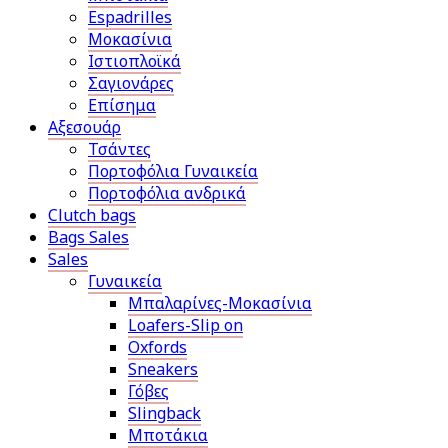
Espadrilles
Μοκασίνια
Ιστιοπλοϊκά
Σαγιονάρες
Επίσημα
Αξεσουάρ
Τσάντες
Πορτοφόλια Γυναικεία
Πορτοφόλια ανδρικά
Clutch bags
Bags Sales
Sales
Γυναικεία
Μπαλαρίνες-Μοκασίνια
Loafers-Slip on
Oxfords
Sneakers
Γόβες
Slingback
Μποτάκια