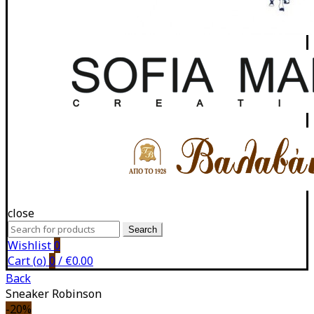
close
Search
Search
for:
Wishlist
0
Cart (
o
)
0
/
€
0.00
Back
Sneaker Robinson
-20%