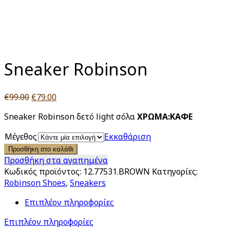
Click to enlarge
Sneaker Robinson
Original
Η
€
99.00
€
79.00
price
τρέχουσα
Sneaker Robinson δετό light σόλα
ΧΡΩΜΑ:ΚΑΦΕ
was:
τιμή
€99.00.
είναι:
Μέγεθος
Εκκαθάριση
€79.00.
Προσθήκη στο καλάθι
Προσθήκη στα αγαπημένα
Κωδικός προϊόντος:
12.77531.BROWN
Κατηγορίες:
Robinson Shoes
,
Sneakers
Επιπλέον πληροφορίες
Επιπλέον πληροφορίες