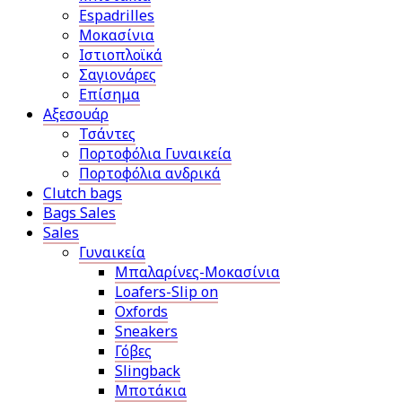
Espadrilles
Μοκασίνια
Ιστιοπλοϊκά
Σαγιονάρες
Επίσημα
Αξεσουάρ
Τσάντες
Πορτοφόλια Γυναικεία
Πορτοφόλια ανδρικά
Clutch bags
Bags Sales
Sales
Γυναικεία
Μπαλαρίνες-Μοκασίνια
Loafers-Slip on
Oxfords
Sneakers
Γόβες
Slingback
Μποτάκια