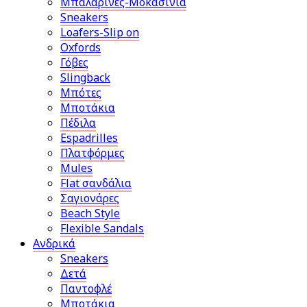
Μπαλαρίνες-Μοκασίνια
Sneakers
Loafers-Slip on
Oxfords
Γόβες
Slingback
Μπότες
Μποτάκια
Πέδιλα
Espadrilles
Πλατφόρμες
Mules
Flat σανδάλια
Σαγιονάρες
Beach Style
Flexible Sandals
Ανδρικά
Sneakers
Δετά
Παντοφλέ
Μποτάκια