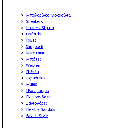
Μπαλαρίνες-Μοκασίνια
Sneakers
Loafers-Slip on
Oxfords
Γόβες
Slingback
Μποτάκια
Μπότες
Western
Πέδιλα
Espadrilles
Mules
Πλατφόρμες
Flat σανδάλια
Σαγιονάρες
Flexible Sandals
Beach Style