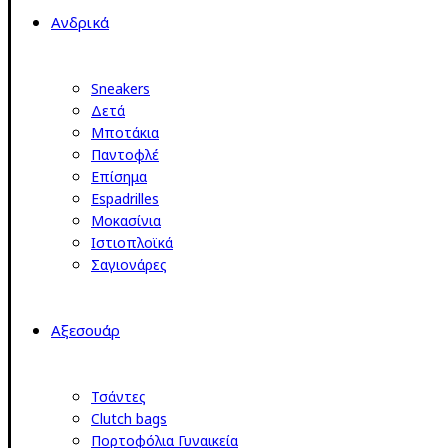
Ανδρικά
Sneakers
Δετά
Μποτάκια
Παντοφλέ
Επίσημα
Espadrilles
Μοκασίνια
Ιστιοπλοϊκά
Σαγιονάρες
Αξεσουάρ
Τσάντες
Clutch bags
Πορτοφόλια Γυναικεία