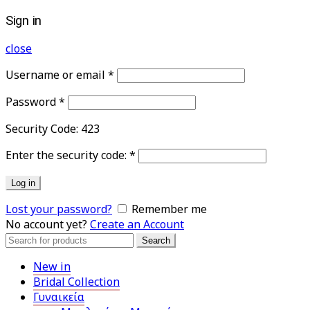
Sign in
close
Username or email
*
Password
*
Security Code:
423
Enter the security code:
*
Log in
Lost your password?
Remember me
No account yet?
Create an Account
Search
Search
for:
New in
Bridal Collection
Γυναικεία