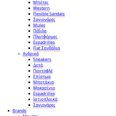
Μπότες
Western
Flexible Sandals
Σαγιονάρες
Mules
Πέδιλα
Πλατφόρμες
Espadrilles
Flat Σανδάλια
Ανδρικά
Sneakers
Δετά
Παντοφλέ
Επίσημα
Μποτάκια
Μοκασίνια
Espadrilles
Ιστιοπλοικά
Σαγιονάρες
Brands