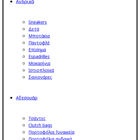
Ανδρικά
Sneakers
Δετά
Μποτάκια
Παντοφλέ
Επίσημα
Espadrilles
Μοκασίνια
Ιστιοπλοϊκά
Σαγιονάρες
Αξεσουάρ
Τσάντες
Clutch bags
Πορτοφόλια Γυναικεία
Πορτοφόλια ανδρικά