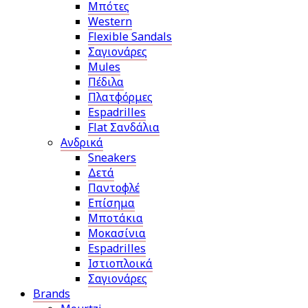
Μπότες
Western
Flexible Sandals
Σαγιονάρες
Mules
Πέδιλα
Πλατφόρμες
Espadrilles
Flat Σανδάλια
Ανδρικά
Sneakers
Δετά
Παντοφλέ
Επίσημα
Μποτάκια
Μοκασίνια
Espadrilles
Ιστιοπλοικά
Σαγιονάρες
Brands