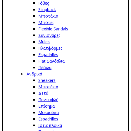
Γόβες
Slingback
Μποτάκια
Μπότες
Flexible Sandals
Σαγιονάρες
Mules
Πλατφόρμες
Espadrilles
Flat Σανδάλια
Πέδιλα
Ανδρικά
Sneakers
Μποτάκια
Δετά
Παντοφλέ
Επίσημα
Μοκασίνια
Espadrilles
Ιστιοπλοικά