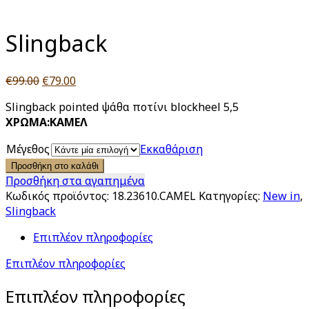
Click to enlarge
Slingback
Original
Η
€
99.00
€
79.00
price
τρέχουσα
Slingback pointed ψάθα ποτίνι blockheel 5,5
was:
τιμή
ΧΡΩΜΑ:ΚΑΜΕΛ
€99.00.
είναι:
€79.00.
Μέγεθος
Εκκαθάριση
Προσθήκη στο καλάθι
Προσθήκη στα αγαπημένα
Κωδικός προϊόντος:
18.23610.CAMEL
Κατηγορίες:
New in
,
Slingback
Επιπλέον πληροφορίες
Επιπλέον πληροφορίες
Επιπλέον πληροφορίες