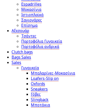
Espadrilles
Μοκασίνια
Ιστιοπλοϊκά
Σαγιονάρες
Επίσημα
Αξεσουάρ
Τσάντες
Πορτοφόλια Γυναικεία
Πορτοφόλια ανδρικά
Clutch bags
Bags Sales
Sales
Γυναικεία
Μπαλαρίνες-Μοκασίνια
Loafers-Slip on
Oxfords
Sneakers
Γόβες
Slingback
Μποτάκια