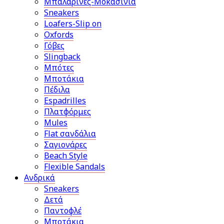
Μπαλαρίνες-Μοκασίνια
Sneakers
Loafers-Slip on
Oxfords
Γόβες
Slingback
Μπότες
Μποτάκια
Πέδιλα
Espadrilles
Πλατφόρμες
Mules
Flat σανδάλια
Σαγιονάρες
Beach Style
Flexible Sandals
Ανδρικά
Sneakers
Δετά
Παντοφλέ
Μποτάκια