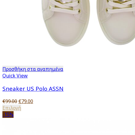
Προσθήκη στα αγαπημένα
Quick View
Sneaker US Polo ASSN
Original
Η
€
99.00
€
79.00
price
Αυτό
τρέχουσα
Επιλογή
was:
το
τιμή
-15%
€99.00.
προϊόν
είναι:
έχει
€79.00.
πολλαπλές