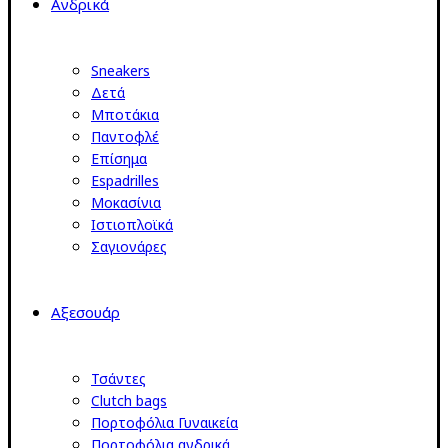
Ανδρικά
Sneakers
Δετά
Μποτάκια
Παντοφλέ
Επίσημα
Espadrilles
Μοκασίνια
Ιστιοπλοϊκά
Σαγιονάρες
Αξεσουάρ
Τσάντες
Clutch bags
Πορτοφόλια Γυναικεία
Πορτοφόλια ανδρικά