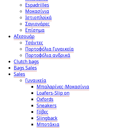
Espadrilles
Μοκασίνια
Ιστιοπλοϊκά
Σαγιονάρες
Επίσημα
Αξεσουάρ
Τσάντες
Πορτοφόλια Γυναικεία
Πορτοφόλια ανδρικά
Clutch bags
Bags Sales
Sales
Γυναικεία
Μπαλαρίνες-Μοκασίνια
Loafers-Slip on
Oxfords
Sneakers
Γόβες
Slingback
Μποτάκια