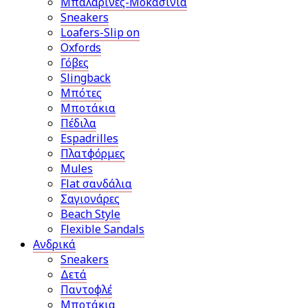
Μπαλαρίνες-Μοκασίνια
Sneakers
Loafers-Slip on
Oxfords
Γόβες
Slingback
Μπότες
Μποτάκια
Πέδιλα
Espadrilles
Πλατφόρμες
Mules
Flat σανδάλια
Σαγιονάρες
Beach Style
Flexible Sandals
Ανδρικά
Sneakers
Δετά
Παντοφλέ
Μποτάκια