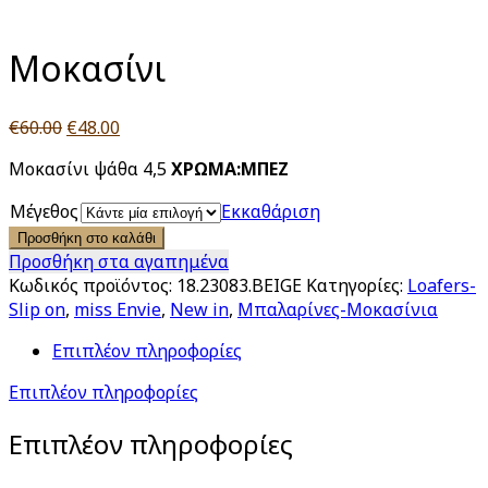
Click to enlarge
Moκασίνι
Original
Η
€
60.00
€
48.00
price
τρέχουσα
Moκασίνι ψάθα 4,5
ΧΡΩΜΑ:ΜΠΕΖ
was:
τιμή
€60.00.
είναι:
Μέγεθος
Εκκαθάριση
€48.00.
Προσθήκη στο καλάθι
Προσθήκη στα αγαπημένα
Κωδικός προϊόντος:
18.23083.BEIGE
Κατηγορίες:
Loafers-
Slip on
,
miss Envie
,
New in
,
Μπαλαρίνες-Μοκασίνια
Επιπλέον πληροφορίες
Επιπλέον πληροφορίες
Επιπλέον πληροφορίες