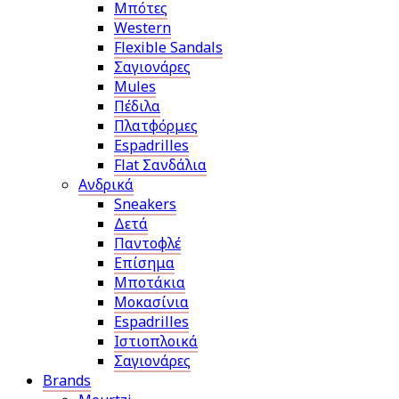
Μπότες
Western
Flexible Sandals
Σαγιονάρες
Mules
Πέδιλα
Πλατφόρμες
Espadrilles
Flat Σανδάλια
Ανδρικά
Sneakers
Δετά
Παντοφλέ
Επίσημα
Μποτάκια
Μοκασίνια
Espadrilles
Ιστιοπλοικά
Σαγιονάρες
Brands