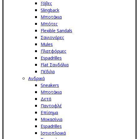
Γόβες
Slingback
Μποτάκια
Μπότες
Flexible Sandals
Σαγιονάρες
Mules
Πλατφόρμες
Espadrilles
Flat Σανδάλια
Πέδιλα
Ανδρικά
Sneakers
Μποτάκια
Δετά
Παντοφλέ
Επίσημα
Μοκασίνια
Espadrilles
Ιστιοπλοικά