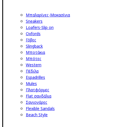
Μπαλαρίνες-Μοκασίνια
Sneakers
Loafers-Slip on
Oxfords
Γόβες
Slingback
Μποτάκια
Μπότες
Western
Πέδιλα
Espadrilles
Mules
Πλατφόρμες
Flat σανδάλια
Σαγιονάρες
Flexible Sandals
Beach Style