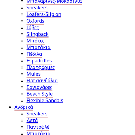
Μπαλαρίνες-Μοκασίνια
Sneakers
Loafers-Slip on
Oxfords
Γόβες
Slingback
Μπότες
Μποτάκια
Πέδιλα
Espadrilles
Πλατφόρμες
Mules
Flat σανδάλια
Σαγιονάρες
Beach Style
Flexible Sandals
Ανδρικά
Sneakers
Δετά
Παντοφλέ
Μποτάκια