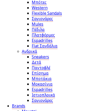
Μπότες
Western
Flexible Sandals
Σαγιονάρες
Mules
Πέδιλα
Πλατφόρμες
Espadrilles
Flat Σανδάλια
Ανδρικά
Sneakers
Δετά
Παντοφλέ
Επίσημα
Μποτάκια
Μοκασίνια
Espadrilles
Ιστιοπλοικά
Σαγιονάρες
Brands