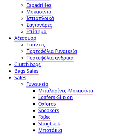
Espadrilles
Μοκασίνια
Ιστιοπλοϊκά
Σαγιονάρες
Επίσημα
Αξεσουάρ
Τσάντες
Πορτοφόλια Γυναικεία
Πορτοφόλια ανδρικά
Clutch bags
Bags Sales
Sales
Γυναικεία
Μπαλαρίνες-Μοκασίνια
Loafers-Slip on
Oxfords
Sneakers
Γόβες
Slingback
Μποτάκια