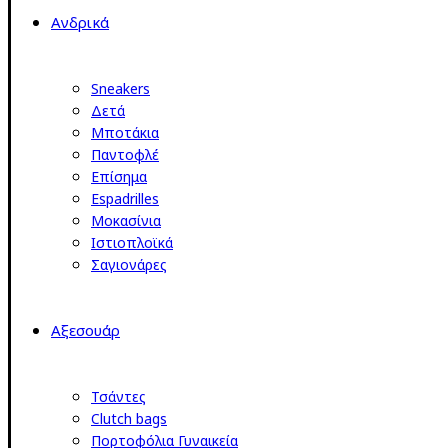
Ανδρικά
Sneakers
Δετά
Μποτάκια
Παντοφλέ
Επίσημα
Espadrilles
Μοκασίνια
Ιστιοπλοϊκά
Σαγιονάρες
Αξεσουάρ
Τσάντες
Clutch bags
Πορτοφόλια Γυναικεία