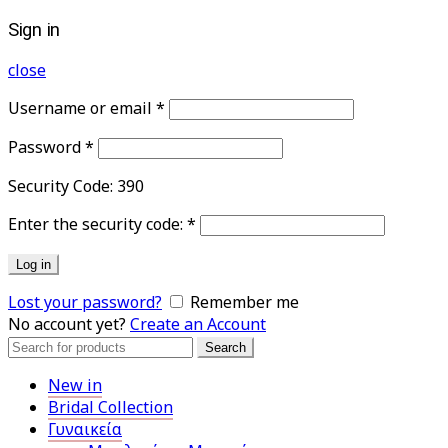
Sign in
close
Username or email
*
Password
*
Security Code:
390
Enter the security code:
*
Log in
Lost your password?
Remember me
No account yet?
Create an Account
Search
Search
for:
New in
Bridal Collection
Γυναικεία