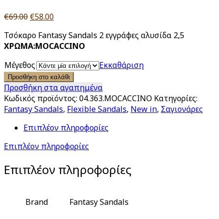
Original
Η
€
69.00
€
58.00
price
τρέχουσα
Τσόκαρο Fantasy Sandals 2 εγγράφες αλυσίδα 2,5
was:
τιμή
ΧΡΩΜΑ:MOCACCINO
€69.00.
είναι:
€58.00.
Μέγεθος
Εκκαθάριση
Προσθήκη στο καλάθι
Προσθήκη στα αγαπημένα
Κωδικός προϊόντος:
04.363.MOCACCINO
Κατηγορίες:
Fantasy Sandals
,
Flexible Sandals
,
New in
,
Σαγιονάρες
Επιπλέον πληροφορίες
Επιπλέον πληροφορίες
Επιπλέον πληροφορίες
Brand
Fantasy Sandals