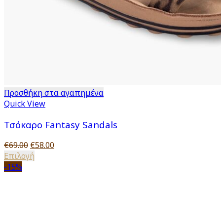
Προσθήκη στα αγαπημένα
Quick View
Τσόκαρο Fantasy Sandals
Original
Η
€
69.00
€
58.00
price
Αυτό
τρέχουσα
Επιλογή
was:
το
τιμή
-15%
€69.00.
προϊόν
είναι:
έχει
€58.00.
πολλαπλές
παραλλαγές.
Οι