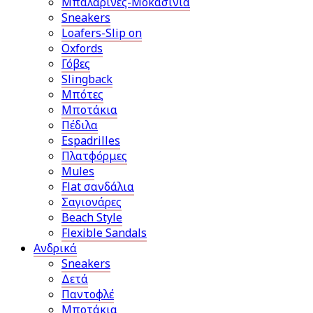
Μπαλαρίνες-Μοκασίνια
Sneakers
Loafers-Slip on
Oxfords
Γόβες
Slingback
Μπότες
Μποτάκια
Πέδιλα
Espadrilles
Πλατφόρμες
Mules
Flat σανδάλια
Σαγιονάρες
Beach Style
Flexible Sandals
Ανδρικά
Sneakers
Δετά
Παντοφλέ
Μποτάκια