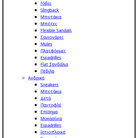
Γόβες
Slingback
Μποτάκια
Μπότες
Flexible Sandals
Σαγιονάρες
Mules
Πλατφόρμες
Espadrilles
Flat Σανδάλια
Πέδιλα
Ανδρικά
Sneakers
Μποτάκια
Δετά
Παντοφλέ
Επίσημα
Μοκασίνια
Espadrilles
Ιστιοπλοικά