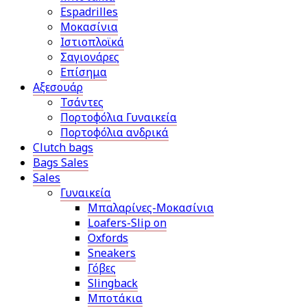
Espadrilles
Μοκασίνια
Ιστιοπλοϊκά
Σαγιονάρες
Επίσημα
Αξεσουάρ
Τσάντες
Πορτοφόλια Γυναικεία
Πορτοφόλια ανδρικά
Clutch bags
Bags Sales
Sales
Γυναικεία
Μπαλαρίνες-Μοκασίνια
Loafers-Slip on
Oxfords
Sneakers
Γόβες
Slingback
Μποτάκια