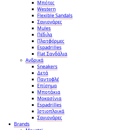
Μπότες
Western
Flexible Sandals
Σαγιονάρες
Mules
Πέδιλα
Πλατφόρμες
Espadrilles
Flat Σανδάλια
Ανδρικά
Sneakers
Δετά
Παντοφλέ
Επίσημα
Μποτάκια
Μοκασίνια
Espadrilles
Ιστιοπλοικά
Σαγιονάρες
Brands