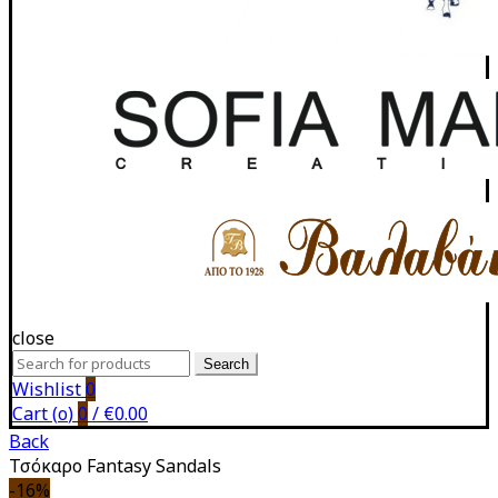
close
Search
Search
for:
Wishlist
0
Cart (
o
)
0
/
€
0.00
Back
Τσόκαρο Fantasy Sandals
-16%