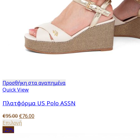
Προσθήκη στα αγαπημένα
Quick View
Πλατφόρμα US Polo ASSN
Original
Η
€
95.00
€
76.00
price
Αυτό
τρέχουσα
Επιλογή
was:
το
τιμή
-29%
€95.00.
προϊόν
είναι: