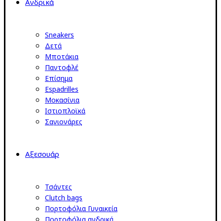
Ανδρικά
Sneakers
Δετά
Μποτάκια
Παντοφλέ
Επίσημα
Espadrilles
Μοκασίνια
Ιστιοπλοϊκά
Σαγιονάρες
Αξεσουάρ
Τσάντες
Clutch bags
Πορτοφόλια Γυναικεία
Πορτοφόλια ανδρικά