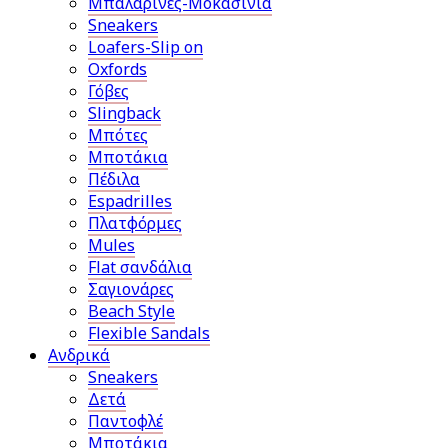
Μπαλαρίνες-Μοκασίνια
Sneakers
Loafers-Slip on
Oxfords
Γόβες
Slingback
Μπότες
Μποτάκια
Πέδιλα
Espadrilles
Πλατφόρμες
Mules
Flat σανδάλια
Σαγιονάρες
Beach Style
Flexible Sandals
Ανδρικά
Sneakers
Δετά
Παντοφλέ
Μποτάκια