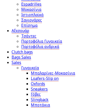
Espadrilles
Μοκασίνια
Ιστιοπλοϊκά
Σαγιονάρες
Επίσημα
Αξεσουάρ
Τσάντες
Πορτοφόλια Γυναικεία
Πορτοφόλια ανδρικά
Clutch bags
Bags Sales
Sales
Γυναικεία
Μπαλαρίνες-Μοκασίνια
Loafers-Slip on
Oxfords
Sneakers
Γόβες
Slingback
Μποτάκια