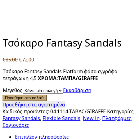
Click to enlarge
Τσόκαρο Fantasy Sandals
Original
Η
€
85.00
€
72.00
price
τρέχουσα
Τσόκαρο Fantasy Sandals Flatform φάσα εγγράφα
was:
τιμή
τετράγωνη 4,5
ΧΡΩΜΑ:ΤΑΜΠΑ/GIRAFFE
€85.00.
είναι:
€72.00.
Μέγεθος
Εκκαθάριση
Προσθήκη στο καλάθι
Προσθήκη στα αγαπημένα
Κωδικός προϊόντος:
04.1114.TABAC/GIRAFFE
Κατηγορίες:
Fantasy Sandals
,
Flexible Sandals
,
New in
,
Πλατφόρμες
,
Σαγιονάρες
Επιπλέον πληροφορίες