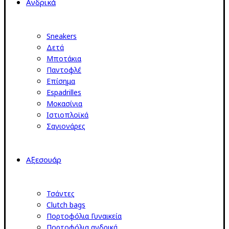
Ανδρικά
Sneakers
Δετά
Μποτάκια
Παντοφλέ
Επίσημα
Espadrilles
Μοκασίνια
Ιστιοπλοϊκά
Σαγιονάρες
Αξεσουάρ
Τσάντες
Clutch bags
Πορτοφόλια Γυναικεία
Πορτοφόλια ανδρικά