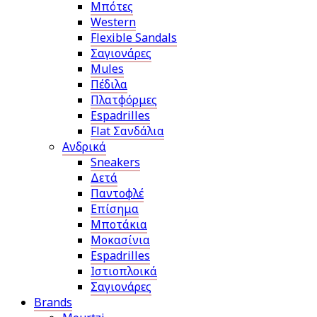
Μπότες
Western
Flexible Sandals
Σαγιονάρες
Mules
Πέδιλα
Πλατφόρμες
Espadrilles
Flat Σανδάλια
Ανδρικά
Sneakers
Δετά
Παντοφλέ
Επίσημα
Μποτάκια
Μοκασίνια
Espadrilles
Ιστιοπλοικά
Σαγιονάρες
Brands