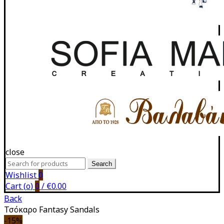
close
Search
Search
for:
Wishlist
0
Cart (
o
)
0
/
€
0.00
Back
Τσόκαρο Fantasy Sandals
-15%