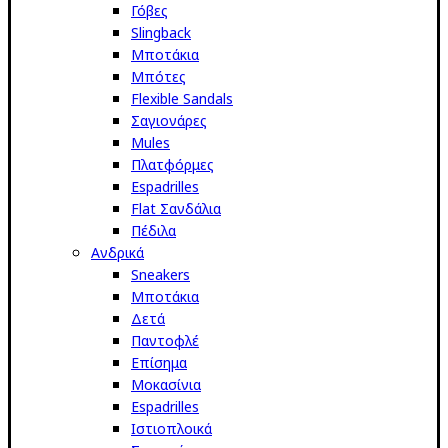
Γόβες
Slingback
Μποτάκια
Μπότες
Flexible Sandals
Σαγιονάρες
Mules
Πλατφόρμες
Espadrilles
Flat Σανδάλια
Πέδιλα
Ανδρικά
Sneakers
Μποτάκια
Δετά
Παντοφλέ
Επίσημα
Μοκασίνια
Espadrilles
Ιστιοπλοικά