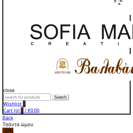
close
Search
Search
for:
Wishlist
0
Cart (
o
)
0
/
€
0.00
Back
Τσάντα ώμου
-20%