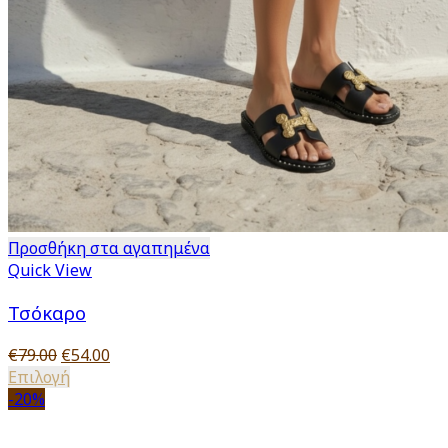
Προσθήκη στα αγαπημένα
Quick View
Τσόκαρο
Original
Η
€
79.00
€
54.00
price
Αυτό
τρέχουσα
Επιλογή
was:
το
τιμή
-20%
€79.00.
προϊόν
είναι:
έχει
€54.00.