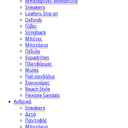
Μπαλαρίνες-Μοκασίνια
Sneakers
Loafers-Slip on
Oxfords
Γόβες
Slingback
Μπότες
Μποτάκια
Πέδιλα
Espadrilles
Πλατφόρμες
Mules
Flat σανδάλια
Σαγιονάρες
Beach Style
Flexible Sandals
Ανδρικά
Sneakers
Δετά
Παντοφλέ
Μποτάκια