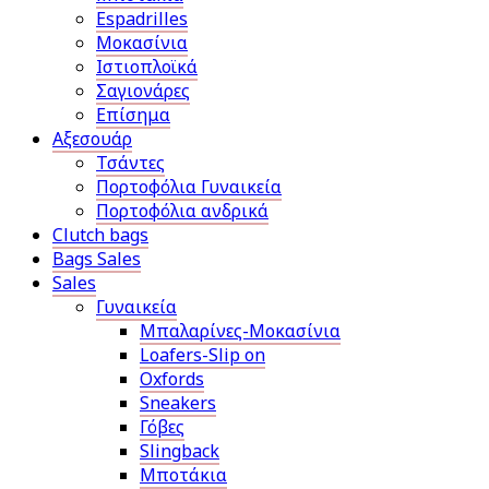
Espadrilles
Μοκασίνια
Ιστιοπλοϊκά
Σαγιονάρες
Επίσημα
Αξεσουάρ
Τσάντες
Πορτοφόλια Γυναικεία
Πορτοφόλια ανδρικά
Clutch bags
Bags Sales
Sales
Γυναικεία
Μπαλαρίνες-Μοκασίνια
Loafers-Slip on
Oxfords
Sneakers
Γόβες
Slingback
Μποτάκια