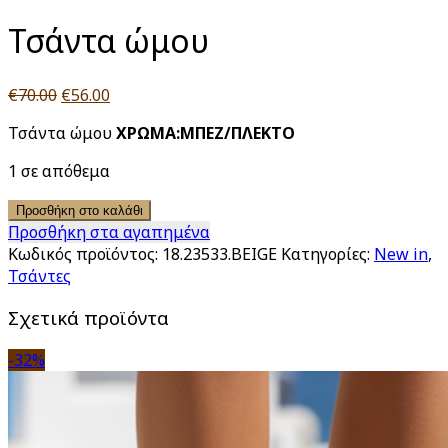
Τσάντα ώμου
Original
Η
€
70.00
€
56.00
price
τρέχουσα
Τσάντα ώμου
XΡΩΜΑ:ΜΠΕΖ/ΠΛΕΚΤΟ
was:
τιμή
€70.00.
είναι:
1 σε απόθεμα
€56.00.
Προσθήκη στο καλάθι
Προσθήκη στα αγαπημένα
Κωδικός προϊόντος:
18.23533.BEIGE
Κατηγορίες:
New in
,
Τσάντες
Σχετικά προϊόντα
-32%