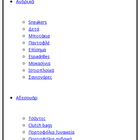
Ανδρικά
Sneakers
Δετά
Μποτάκια
Παντοφλέ
Επίσημα
Espadrilles
Μοκασίνια
Ιστιοπλοϊκά
Σαγιονάρες
Αξεσουάρ
Τσάντες
Clutch bags
Πορτοφόλια Γυναικεία
Πορτοφόλια ανδρικά