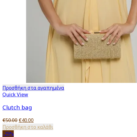
Προσθήκη στα αγαπημένα
Quick View
Clutch bag
Original
Η
€
50.00
€
40.00
price
τρέχουσα
Προσθήκη στο καλάθι
was:
τιμή
-29%