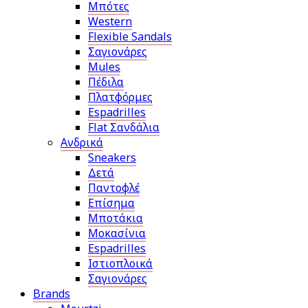
Μπότες
Western
Flexible Sandals
Σαγιονάρες
Mules
Πέδιλα
Πλατφόρμες
Espadrilles
Flat Σανδάλια
Ανδρικά
Sneakers
Δετά
Παντοφλέ
Επίσημα
Μποτάκια
Μοκασίνια
Espadrilles
Ιστιοπλοικά
Σαγιονάρες
Brands