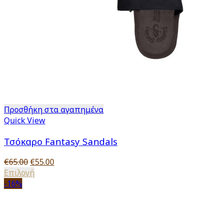
Προσθήκη στα αγαπημένα
Quick View
Τσόκαρο Fantasy Sandals
Original
Η
€
65.00
€
55.00
price
Αυτό
τρέχουσα
Επιλογή
was:
το
τιμή
-16%
€65.00.
προϊόν
είναι:
έχει
€55.00.
πολλαπλές