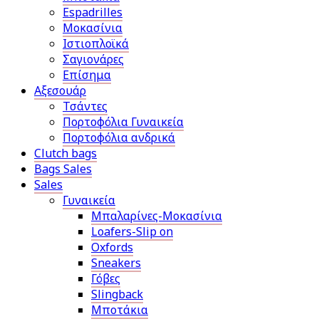
Espadrilles
Μοκασίνια
Ιστιοπλοϊκά
Σαγιονάρες
Επίσημα
Αξεσουάρ
Τσάντες
Πορτοφόλια Γυναικεία
Πορτοφόλια ανδρικά
Clutch bags
Bags Sales
Sales
Γυναικεία
Μπαλαρίνες-Μοκασίνια
Loafers-Slip on
Oxfords
Sneakers
Γόβες
Slingback
Μποτάκια