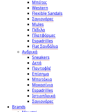
Μπότες
Western
Flexible Sandals
Σαγιονάρες
Mules
Πέδιλα
Πλατφόρμες
Espadrilles
Flat Σανδάλια
Ανδρικά
Sneakers
Δετά
Παντοφλέ
Επίσημα
Μποτάκια
Μοκασίνια
Espadrilles
Ιστιοπλοικά
Σαγιονάρες
Brands