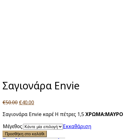
Click to enlarge
Σαγιονάρα Envie
Original
Η
€
50.00
€
40.00
price
τρέχουσα
Σαγιονάρα Envie καρέ Η πέτρες 1,5
XΡΩΜΑ:ΜΑΥΡΟ
was:
τιμή
€50.00.
είναι:
Μέγεθος
Εκκαθάριση
€40.00.
Προσθήκη στο καλάθι