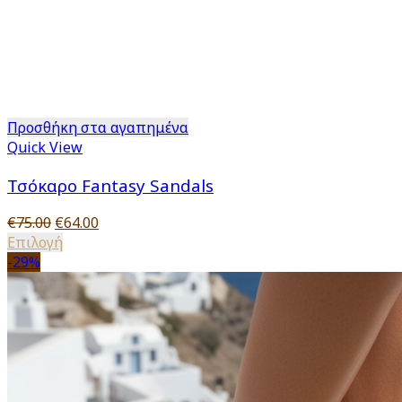
Προσθήκη στα αγαπημένα
Quick View
Τσόκαρο Fantasy Sandals
Original
Η
€
75.00
€
64.00
price
Αυτό
τρέχουσα
Επιλογή
was:
το
τιμή
-29%
€75.00.
προϊόν
είναι:
έχει
€64.00.
πολλαπλές
παραλλαγές.
Οι
επιλογές
μπορούν