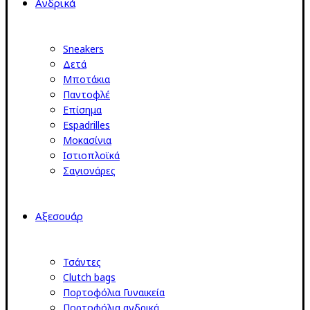
Ανδρικά
Sneakers
Δετά
Μποτάκια
Παντοφλέ
Επίσημα
Espadrilles
Μοκασίνια
Ιστιοπλοϊκά
Σαγιονάρες
Αξεσουάρ
Τσάντες
Clutch bags
Πορτοφόλια Γυναικεία
Πορτοφόλια ανδρικά