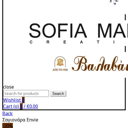
close
Search
Search
for:
Wishlist
0
Cart (
o
)
0
/
€
0.00
Back
Σαγιονάρα Envie
-20%