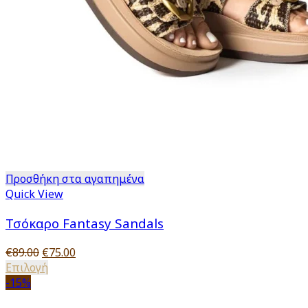
Προσθήκη στα αγαπημένα
Quick View
Τσόκαρο Fantasy Sandals
Original
Η
€
89.00
€
75.00
price
Αυτό
τρέχουσα
Επιλογή
was:
το
τιμή
-15%
€89.00.
προϊόν
είναι: