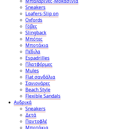
Μπαλαρίνες-Μοκασίνια
Sneakers
Loafers-Slip on
Oxfords
Γόβες
Slingback
Μπότες
Μποτάκια
Πέδιλα
Espadrilles
Πλατφόρμες
Mules
Flat σανδάλια
Σαγιονάρες
Beach Style
Flexible Sandals
Ανδρικά
Sneakers
Δετά
Παντοφλέ
Μποτάκια