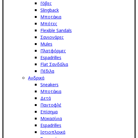
Γόβες
Slingback
Μποτάκια
Μπότες
Flexible Sandals
Σαγιονάρες
Mules
Πλατφόρμες
Espadrilles
Flat Σανδάλια
Πέδιλα
Ανδρικά
Sneakers
Μποτάκια
Δετά
Παντοφλέ
Επίσημα
Μοκασίνια
Espadrilles
Ιστιοπλοικά