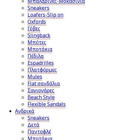
Μπαλαρίνες-Μοκασίνια
Sneakers
Loafers-Slip on
Oxfords
Γόβες
Slingback
Μπότες
Μποτάκια
Πέδιλα
Espadrilles
Πλατφόρμες
Mules
Flat σανδάλια
Σαγιονάρες
Beach Style
Flexible Sandals
Ανδρικά
Sneakers
Δετά
Παντοφλέ
Μποτάκια