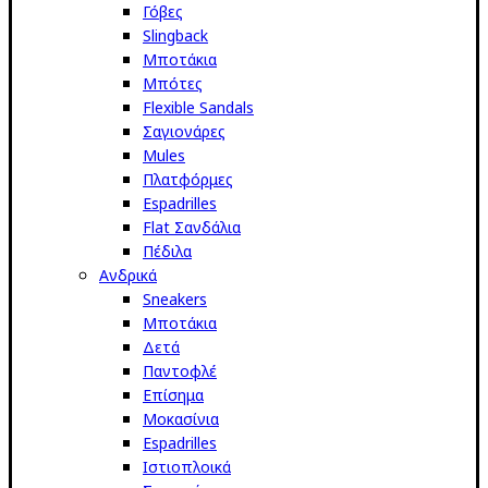
Γόβες
Slingback
Μποτάκια
Μπότες
Flexible Sandals
Σαγιονάρες
Mules
Πλατφόρμες
Espadrilles
Flat Σανδάλια
Πέδιλα
Ανδρικά
Sneakers
Μποτάκια
Δετά
Παντοφλέ
Επίσημα
Μοκασίνια
Espadrilles
Ιστιοπλοικά