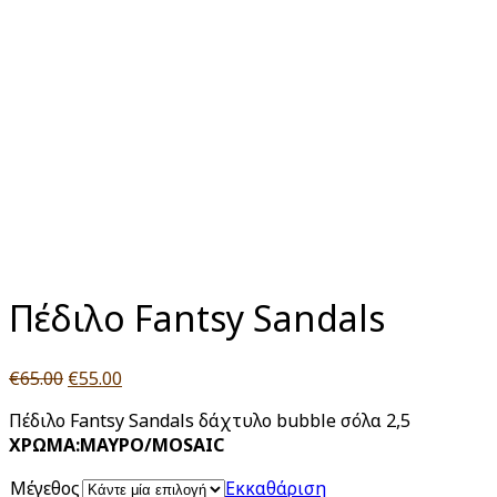
Click to enlarge
Πέδιλο Fantsy Sandals
Original
Η
€
65.00
€
55.00
price
τρέχουσα
Πέδιλο Fantsy Sandals δάχτυλο bubble σόλα 2,5
was:
τιμή
ΧΡΩΜΑ:ΜΑΥΡΟ/MOSAIC
€65.00.
είναι:
€55.00.
Μέγεθος
Εκκαθάριση