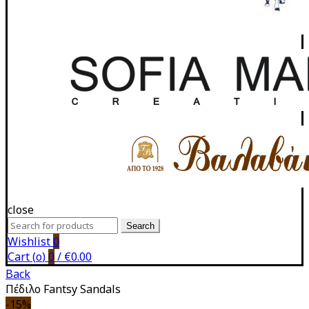
close
Search
Search
for:
Wishlist
0
Cart (
o
)
0
/
€
0.00
Back
Πέδιλο Fantsy Sandals
-15%