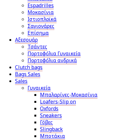
Espadrilles
Μοκασίνια
Ιστιοπλοϊκά
Σαγιονάρες
Επίσημα
Αξεσουάρ
Τσάντες
Πορτοφόλια Γυναικεία
Πορτοφόλια ανδρικά
Clutch bags
Bags Sales
Sales
Γυναικεία
Μπαλαρίνες-Μοκασίνια
Loafers-Slip on
Oxfords
Sneakers
Γόβες
Slingback
Μποτάκια