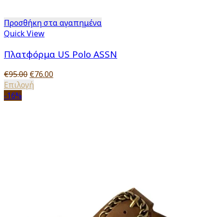
Προσθήκη στα αγαπημένα
Quick View
Πλατφόρμα US Polo ASSN
Original
Η
€
95.00
€
76.00
price
Αυτό
τρέχουσα
Επιλογή
was:
το
τιμή
-16%
€95.00.
προϊόν
είναι:
έχει
€76.00.
πολλαπλές
παραλλαγές.
Οι
επιλογές
μπορούν
να
επιλεγούν
στη
σελίδα