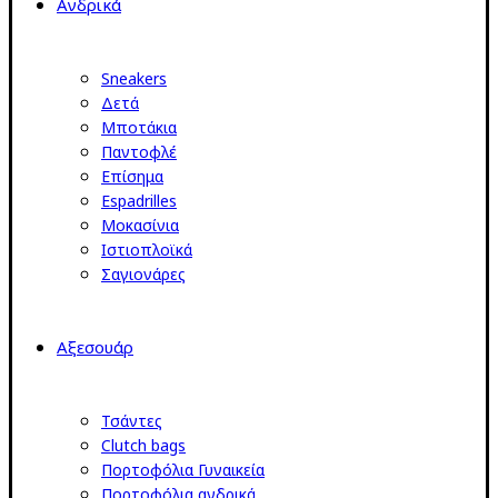
Ανδρικά
Sneakers
Δετά
Μποτάκια
Παντοφλέ
Επίσημα
Espadrilles
Μοκασίνια
Ιστιοπλοϊκά
Σαγιονάρες
Αξεσουάρ
Τσάντες
Clutch bags
Πορτοφόλια Γυναικεία
Πορτοφόλια ανδρικά