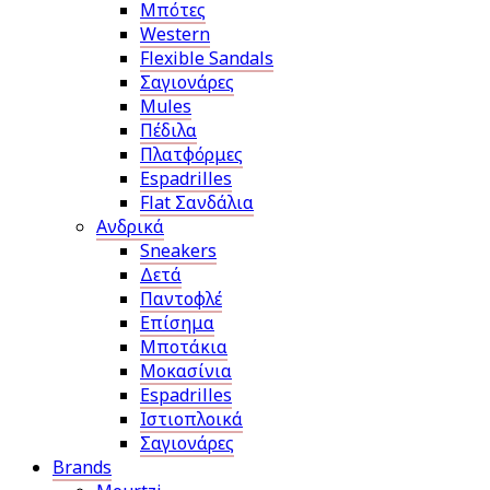
Μπότες
Western
Flexible Sandals
Σαγιονάρες
Mules
Πέδιλα
Πλατφόρμες
Espadrilles
Flat Σανδάλια
Ανδρικά
Sneakers
Δετά
Παντοφλέ
Επίσημα
Μποτάκια
Μοκασίνια
Espadrilles
Ιστιοπλοικά
Σαγιονάρες
Brands