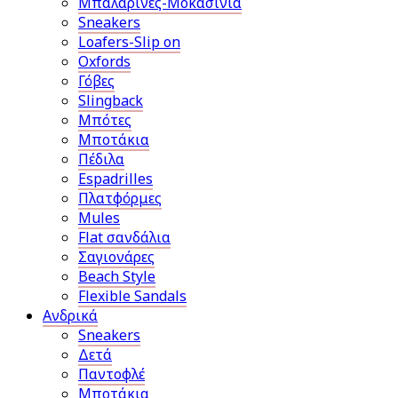
Μπαλαρίνες-Μοκασίνια
Sneakers
Loafers-Slip on
Oxfords
Γόβες
Slingback
Μπότες
Μποτάκια
Πέδιλα
Espadrilles
Πλατφόρμες
Mules
Flat σανδάλια
Σαγιονάρες
Beach Style
Flexible Sandals
Ανδρικά
Sneakers
Δετά
Παντοφλέ
Μποτάκια