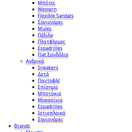
Μπότες
Western
Flexible Sandals
Σαγιονάρες
Mules
Πέδιλα
Πλατφόρμες
Espadrilles
Flat Σανδάλια
Ανδρικά
Sneakers
Δετά
Παντοφλέ
Επίσημα
Μποτάκια
Μοκασίνια
Espadrilles
Ιστιοπλοικά
Σαγιονάρες
Brands