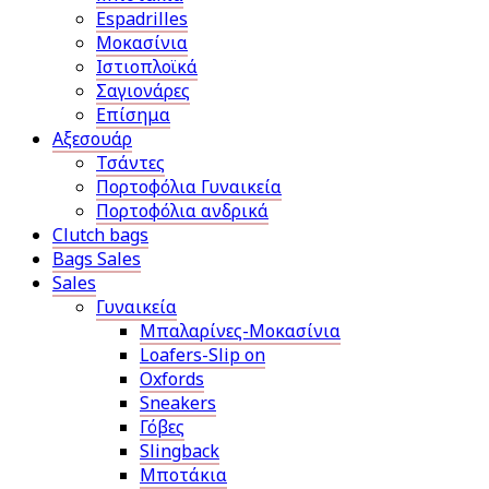
Espadrilles
Μοκασίνια
Ιστιοπλοϊκά
Σαγιονάρες
Επίσημα
Αξεσουάρ
Τσάντες
Πορτοφόλια Γυναικεία
Πορτοφόλια ανδρικά
Clutch bags
Bags Sales
Sales
Γυναικεία
Μπαλαρίνες-Μοκασίνια
Loafers-Slip on
Oxfords
Sneakers
Γόβες
Slingback
Μποτάκια