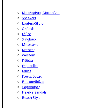
Μπαλαρίνες-Μοκασίνια
Sneakers
Loafers-Slip on
Oxfords
Γόβες
Slingback
Μποτάκια
Μπότες
Western
Πέδιλα
Espadrilles
Mules
Πλατφόρμες
Flat σανδάλια
Σαγιονάρες
Flexible Sandals
Beach Style