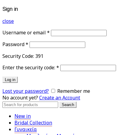
Sign in
close
Username or email
*
Password
*
Security Code:
391
Enter the security code:
*
Log in
Lost your password?
Remember me
No account yet?
Create an Account
Search
Search
for:
New in
Bridal Collection
Γυναικεία