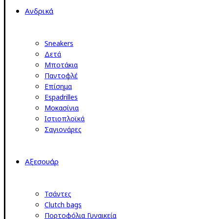
Ανδρικά
Sneakers
Δετά
Μποτάκια
Παντοφλέ
Επίσημα
Espadrilles
Μοκασίνια
Ιστιοπλοϊκά
Σαγιονάρες
Αξεσουάρ
Τσάντες
Clutch bags
Πορτοφόλια Γυναικεία