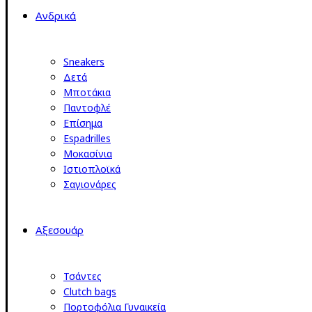
Ανδρικά
Sneakers
Δετά
Μποτάκια
Παντοφλέ
Επίσημα
Espadrilles
Μοκασίνια
Ιστιοπλοϊκά
Σαγιονάρες
Αξεσουάρ
Τσάντες
Clutch bags
Πορτοφόλια Γυναικεία