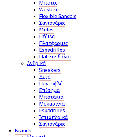
Μπότες
Western
Flexible Sandals
Σαγιονάρες
Mules
Πέδιλα
Πλατφόρμες
Espadrilles
Flat Σανδάλια
Ανδρικά
Sneakers
Δετά
Παντοφλέ
Επίσημα
Μποτάκια
Μοκασίνια
Espadrilles
Ιστιοπλοικά
Σαγιονάρες
Brands