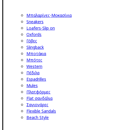
Μπαλαρίνες-Μοκασίνια
Sneakers
Loafers-Slip on
Oxfords
Γόβες
Slingback
Μποτάκια
Μπότες
Western
Πέδιλα
Espadrilles
Mules
Πλατφόρμες
Flat σανδάλια
Σαγιονάρες
Flexible Sandals
Beach Style