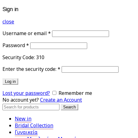
Sign in
close
Username or email
*
Password
*
Security Code:
310
Enter the security code:
*
Log in
Lost your password?
Remember me
No account yet?
Create an Account
Search
Search
for:
New in
Bridal Collection
Γυναικεία