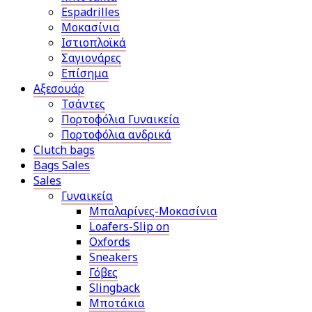
Espadrilles
Μοκασίνια
Ιστιοπλοϊκά
Σαγιονάρες
Επίσημα
Αξεσουάρ
Τσάντες
Πορτοφόλια Γυναικεία
Πορτοφόλια ανδρικά
Clutch bags
Bags Sales
Sales
Γυναικεία
Μπαλαρίνες-Μοκασίνια
Loafers-Slip on
Oxfords
Sneakers
Γόβες
Slingback
Μποτάκια