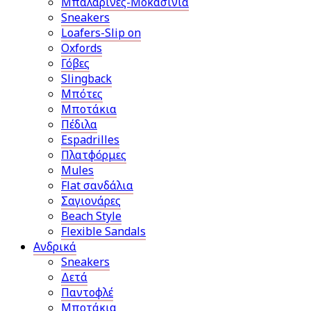
Μπαλαρίνες-Μοκασίνια
Sneakers
Loafers-Slip on
Oxfords
Γόβες
Slingback
Μπότες
Μποτάκια
Πέδιλα
Espadrilles
Πλατφόρμες
Mules
Flat σανδάλια
Σαγιονάρες
Beach Style
Flexible Sandals
Ανδρικά
Sneakers
Δετά
Παντοφλέ
Μποτάκια