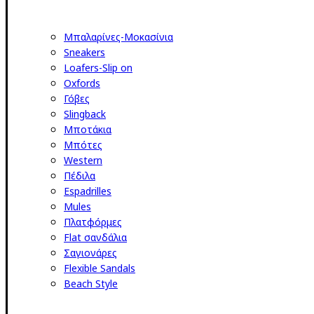
Μπαλαρίνες-Μοκασίνια
Sneakers
Loafers-Slip on
Oxfords
Γόβες
Slingback
Μποτάκια
Μπότες
Western
Πέδιλα
Espadrilles
Mules
Πλατφόρμες
Flat σανδάλια
Σαγιονάρες
Flexible Sandals
Beach Style