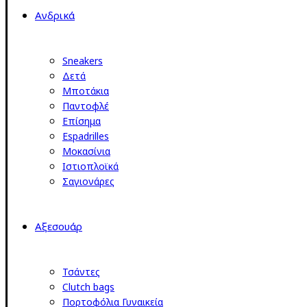
Ανδρικά
Sneakers
Δετά
Μποτάκια
Παντοφλέ
Επίσημα
Espadrilles
Μοκασίνια
Ιστιοπλοϊκά
Σαγιονάρες
Αξεσουάρ
Τσάντες
Clutch bags
Πορτοφόλια Γυναικεία