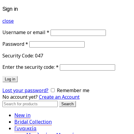
Sign in
close
Username or email
*
Password
*
Security Code:
047
Enter the security code:
*
Log in
Lost your password?
Remember me
No account yet?
Create an Account
Search
Search
for:
New in
Bridal Collection
Γυναικεία