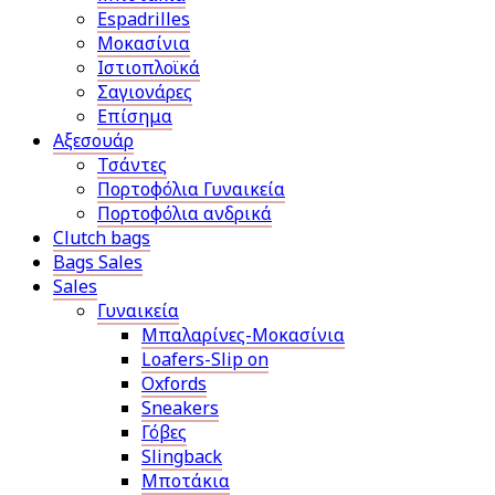
Espadrilles
Μοκασίνια
Ιστιοπλοϊκά
Σαγιονάρες
Επίσημα
Αξεσουάρ
Τσάντες
Πορτοφόλια Γυναικεία
Πορτοφόλια ανδρικά
Clutch bags
Bags Sales
Sales
Γυναικεία
Μπαλαρίνες-Μοκασίνια
Loafers-Slip on
Oxfords
Sneakers
Γόβες
Slingback
Μποτάκια