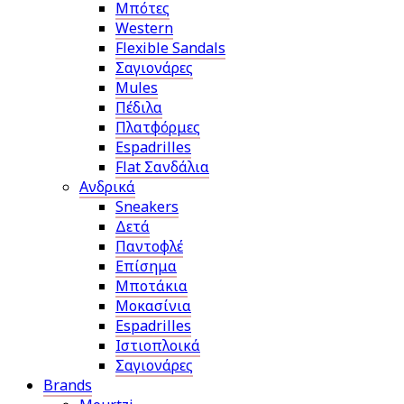
Μπότες
Western
Flexible Sandals
Σαγιονάρες
Mules
Πέδιλα
Πλατφόρμες
Espadrilles
Flat Σανδάλια
Ανδρικά
Sneakers
Δετά
Παντοφλέ
Επίσημα
Μποτάκια
Μοκασίνια
Espadrilles
Ιστιοπλοικά
Σαγιονάρες
Brands