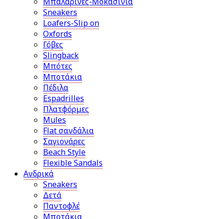
Μπαλαρίνες-Μοκασίνια
Sneakers
Loafers-Slip on
Oxfords
Γόβες
Slingback
Μπότες
Μποτάκια
Πέδιλα
Espadrilles
Πλατφόρμες
Mules
Flat σανδάλια
Σαγιονάρες
Beach Style
Flexible Sandals
Ανδρικά
Sneakers
Δετά
Παντοφλέ
Μποτάκια