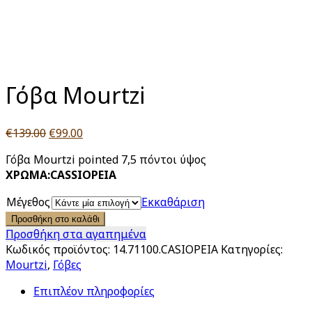
Click to enlarge
Γόβα Mourtzi
Original
Η
€
139.00
€
99.00
price
τρέχουσα
Γόβα Mourtzi pointed 7,5 πόντοι ύψος
was:
τιμή
ΧΡΩΜΑ:CASSIOPEIA
€139.00.
είναι:
€99.00.
Μέγεθος
Εκκαθάριση
Προσθήκη στο καλάθι
Προσθήκη στα αγαπημένα
Κωδικός προϊόντος:
14.71100.CASIOPEIA
Κατηγορίες:
Mourtzi
,
Γόβες
Επιπλέον πληροφορίες