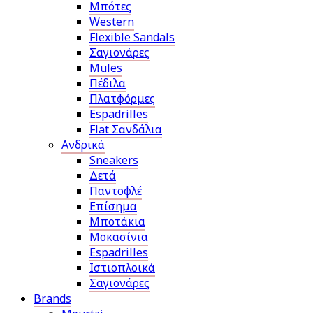
Μπότες
Western
Flexible Sandals
Σαγιονάρες
Mules
Πέδιλα
Πλατφόρμες
Espadrilles
Flat Σανδάλια
Ανδρικά
Sneakers
Δετά
Παντοφλέ
Επίσημα
Μποτάκια
Μοκασίνια
Espadrilles
Ιστιοπλοικά
Σαγιονάρες
Brands