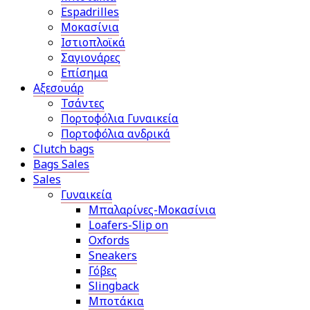
Espadrilles
Μοκασίνια
Ιστιοπλοϊκά
Σαγιονάρες
Επίσημα
Αξεσουάρ
Τσάντες
Πορτοφόλια Γυναικεία
Πορτοφόλια ανδρικά
Clutch bags
Bags Sales
Sales
Γυναικεία
Μπαλαρίνες-Μοκασίνια
Loafers-Slip on
Oxfords
Sneakers
Γόβες
Slingback
Μποτάκια