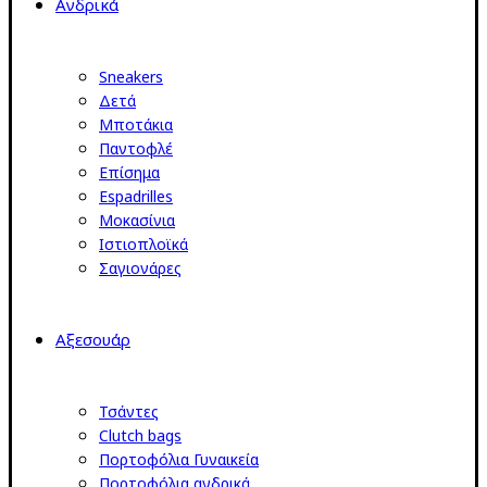
Ανδρικά
Sneakers
Δετά
Μποτάκια
Παντοφλέ
Επίσημα
Espadrilles
Μοκασίνια
Ιστιοπλοϊκά
Σαγιονάρες
Αξεσουάρ
Τσάντες
Clutch bags
Πορτοφόλια Γυναικεία
Πορτοφόλια ανδρικά