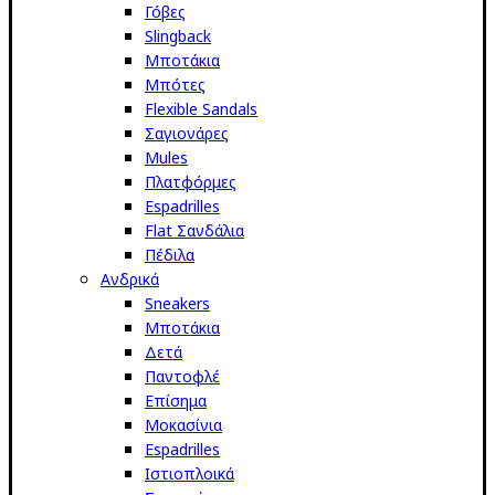
Γόβες
Slingback
Μποτάκια
Μπότες
Flexible Sandals
Σαγιονάρες
Mules
Πλατφόρμες
Espadrilles
Flat Σανδάλια
Πέδιλα
Ανδρικά
Sneakers
Μποτάκια
Δετά
Παντοφλέ
Επίσημα
Μοκασίνια
Espadrilles
Ιστιοπλοικά