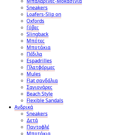
Μπαλαρίνες-Μοκασίνια
Sneakers
Loafers-Slip on
Oxfords
Γόβες
Slingback
Μπότες
Μποτάκια
Πέδιλα
Espadrilles
Πλατφόρμες
Mules
Flat σανδάλια
Σαγιονάρες
Beach Style
Flexible Sandals
Ανδρικά
Sneakers
Δετά
Παντοφλέ
Μποτάκια